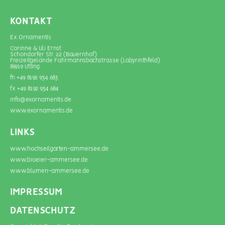
KONTAKT
Ex Ornamentis
Corinne & Uli Ernst
Schondorfer Str. 22 (Bauernhof)
Freizeitgelände Fahrmannsbachstrasse (Labyrinthfeld)
86919 Utting
fn +49 8192 934 683
fx +49 8192 934 684
info@exornamentis.de
www.exornamentis.de
LINKS
www.hochseilgarten-ammersee.de
www.bioeier-ammersee.de
www.blumen-­ammersee.de
IMPRESSUM
DATENSCHUTZ